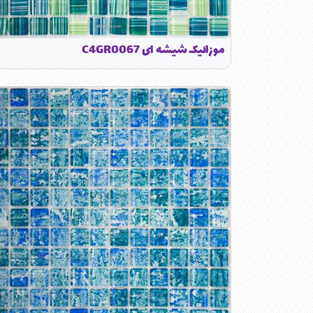
موزائیک شیشه ای C4GR0067