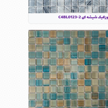
ائیک شیشه ای C4BL0123-2