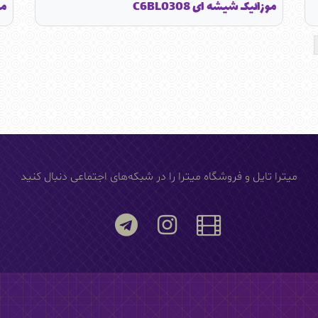
موزائیک شیشه ای C6BL0308
مو
میترا تایل و فروشگاه میترا را در شبکه‌های اجتماعی دنبال کنید