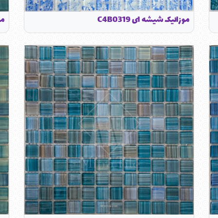
موزائیک شیشه ای C4B0319
مو