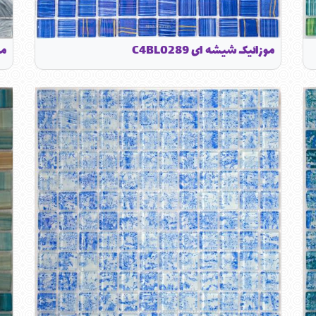
موزائیک شیشه ای C4BL0289
موز