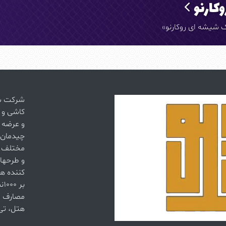
کارنو
 شیشه ای روکارنو»
کاشی و ‌
مختلف از
و طرحهای
کننده ه
بر
مصارف ا
هتل، تی 