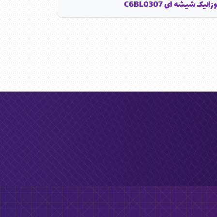
زائیک شیشه ای C6BL0307