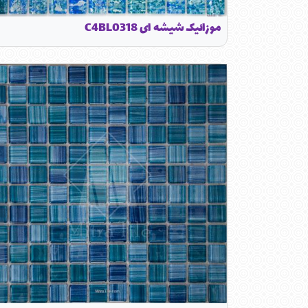
موزائیک شیشه ای C4BL0318