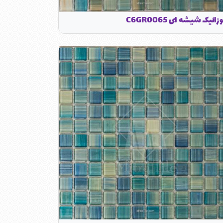
زائیک شیشه ای C6GR0065