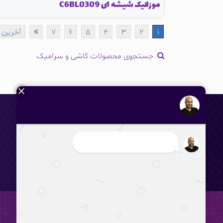
موزائیک شیشه ای C6BL0309
1
2
3
4
5
6
7
آخرین
جستجوی محصولات کاشی و سرامیک