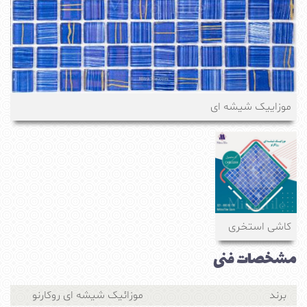
موزاییک شیشه ای
کاشی استخری
مشخصات فنی
برند
موزائیک شیشه ای روکارنو