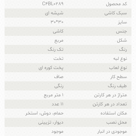
کد محصول
C4BL0289
سبک کاشی
شیشه ای
سایز
30*30
جنس
کاشی
شکل
مربع
رنگ
تک رنگ
نوع لبه
تخت
نوع لعاب
پخت کوره ای
سطح کار
صاف
طیف رنگ
رنگی
متراژ در هر کارتن
1 متر مربع
تعداد در هر کارتن
11 عدد
مکان استفاده
حمام، دوش، استخر
محل نصب
دیوار، تزیینی
موجودی در انبار
موجود