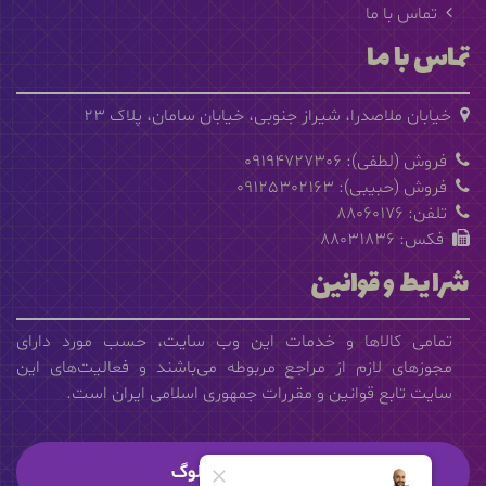
تماس با ما
تماس با ما
خیابان ملاصدرا، شیراز جنوبی، خیابان سامان، پلاک 23
فروش (لطفی): 09194727306
فروش (حبیبی): 09125302163
تلفن: 88060176
فکس: 88031836
شرایط و قوانین
تمامی كالاها و خدمات این وب سایت، حسب مورد دارای
مجوزهای لازم از مراجع مربوطه می‌باشند و فعالیت‌های این
سایت تابع قوانین و مقررات جمهوری اسلامی ایران است.
دانلود کاتالوگ