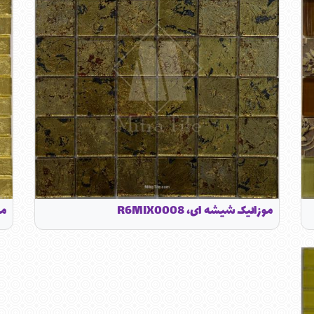
موزائیک شیشه ای، R6MIX0008
مو