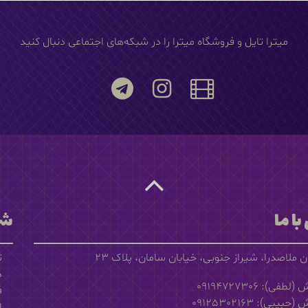
میترا تایل و فروشگاه میترا را در شبکه‌های اجتماعی دنبال کنید
با ما
شر
ن ملاصدرا، شیراز جنوبی، خیابان سامان، پلاک 23
ت
د
طفی): 09194727306
ف
بیبی): 09125302163
ا