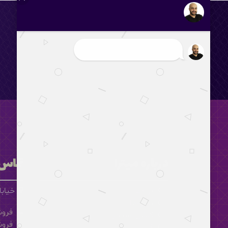
درباره میترا
تماس 
برندها
خیابا
پروژه‌ها
فروش (ل
کاشی استخر
فروش (ح
گالری