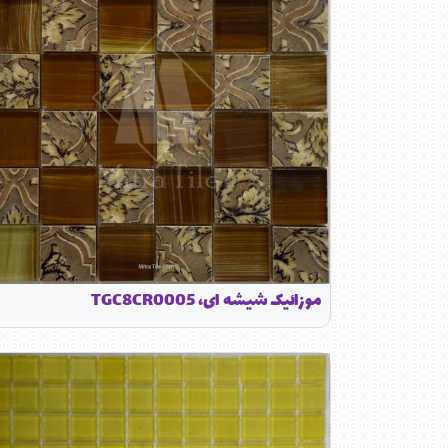
موزائیک شیشه ای، TGC8CR0005