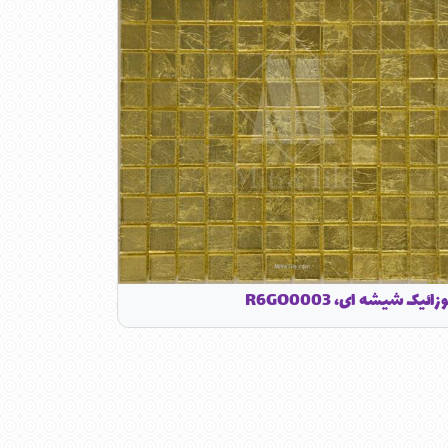
زائیک شیشه ای، R6GO0003