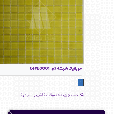
موزائیک شیشه ای، C4YE0001
1
جستجوی محصولات کاشی و سرامیک