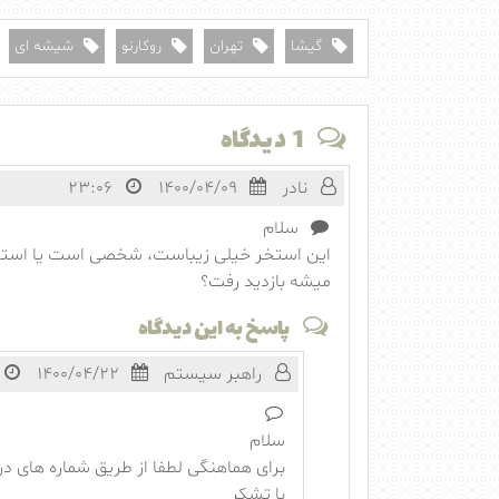
گیشا
تهران
روکارنو
شیشه ای
1 دیدگاه
نادر
1400/04/09
23:06
سلام
این استخر خیلی زیباست، شخصی است یا است
میشه بازدید رفت؟
پاسخ به این دیدگاه
راهبر سیستم
1400/04/22
سلام
برای هماهنگی لطفا از طریق شماره های د
با تشکر