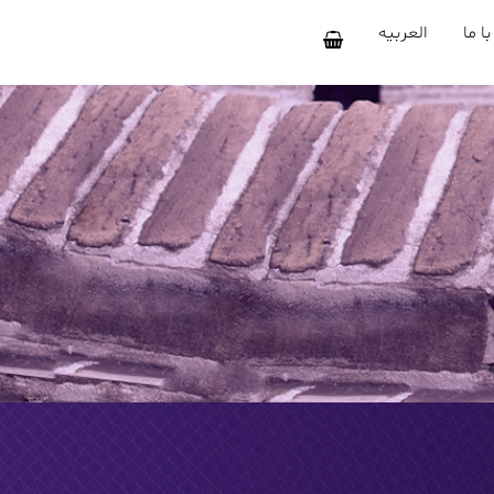
ا ما
العربیه