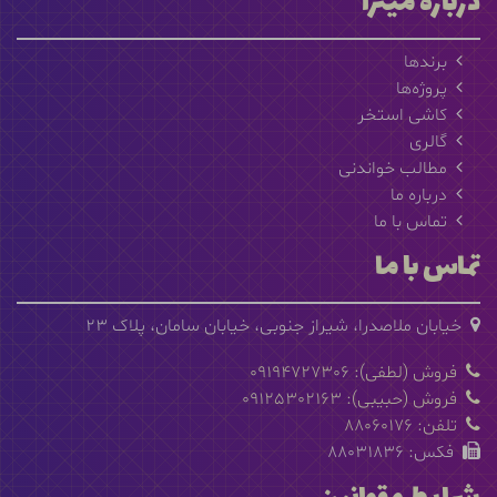
درباره میترا
برندها
پروژه‌ها
کاشی استخر
گالری
مطالب خواندنی
درباره ما
تماس با ما
تماس با ما
خیابان ملاصدرا، شیراز جنوبی، خیابان سامان، پلاک 23
فروش (لطفی): 09194727306
فروش (حبیبی): 09125302163
تلفن: 88060176
فکس: 88031836